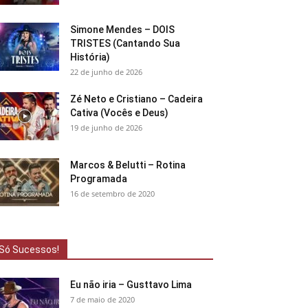
Simone Mendes – DOIS
TRISTES (Cantando Sua
História)
22 de junho de 2026
Zé Neto e Cristiano – Cadeira
Cativa (Vocês e Deus)
19 de junho de 2026
Marcos & Belutti – Rotina
Programada
16 de setembro de 2020
Só Sucessos!
Eu não iria – Gusttavo Lima
7 de maio de 2020