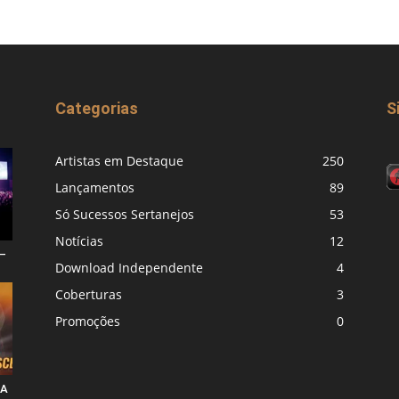
Categorias
S
Artistas em Destaque
250
Lançamentos
89
Só Sucessos Sertanejos
53
Notícias
12
–
Download Independente
4
Coberturas
3
Promoções
0
 A