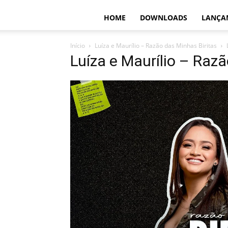
HOME
DOWNLOADS
LANÇA
Início
Luíza e Maurílio – Razão das Minhas Biritas
Luíza e Maurílio – Razã