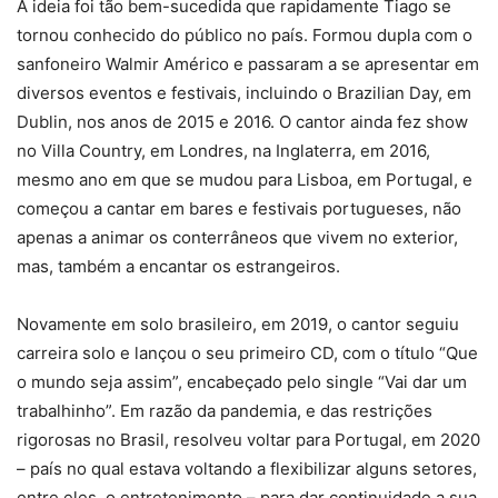
A ideia foi tão bem-sucedida que rapidamente Tiago se
tornou conhecido do público no país. Formou dupla com o
sanfoneiro Walmir Américo e passaram a se apresentar em
diversos eventos e festivais, incluindo o Brazilian Day, em
Dublin, nos anos de 2015 e 2016. O cantor ainda fez show
no Villa Country, em Londres, na Inglaterra, em 2016,
mesmo ano em que se mudou para Lisboa, em Portugal, e
começou a cantar em bares e festivais portugueses, não
apenas a animar os conterrâneos que vivem no exterior,
mas, também a encantar os estrangeiros.
Novamente em solo brasileiro, em 2019, o cantor seguiu
carreira solo e lançou o seu primeiro CD, com o título “Que
o mundo seja assim”, encabeçado pelo single “Vai dar um
trabalhinho”. Em razão da pandemia, e das restrições
rigorosas no Brasil, resolveu voltar para Portugal, em 2020
– país no qual estava voltando a flexibilizar alguns setores,
entre eles, o entretenimento – para dar continuidade a sua