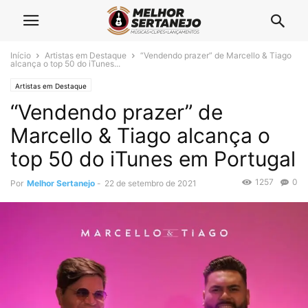
Início
Artistas em Destaque
“Vendendo prazer” de Marcello & Tiago
alcança o top 50 do iTunes...
Artistas em Destaque
“Vendendo prazer” de
Marcello & Tiago alcança o
top 50 do iTunes em Portugal
1257
0
Por
Melhor Sertanejo
-
22 de setembro de 2021