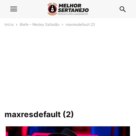
Início
Blefe – Wesley Safadão
maxresdefault (2)
maxresdefault (2)