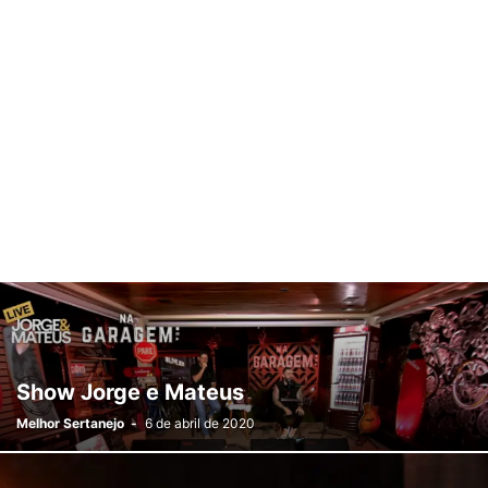
Show Jorge e Mateus
Melhor Sertanejo
-
6 de abril de 2020