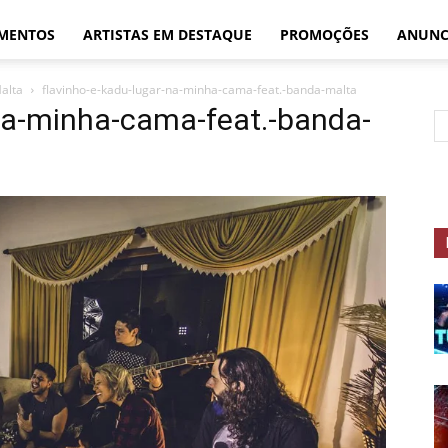
MENTOS
ARTISTAS EM DESTAQUE
PROMOÇÕES
ANUNC
alta
flavinho-e-kadu-lugar-na-minha-cama-feat.-banda-malta
-na-minha-cama-feat.-banda-