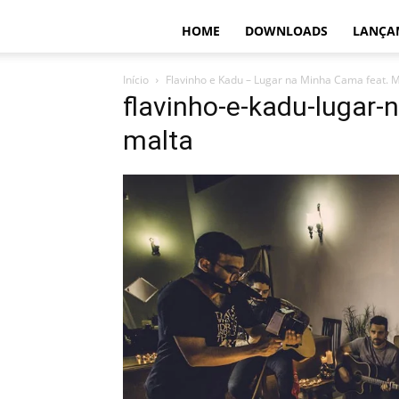
HOME
DOWNLOADS
LANÇA
Início
Flavinho e Kadu – Lugar na Minha Cama feat. M
flavinho-e-kadu-lugar
malta