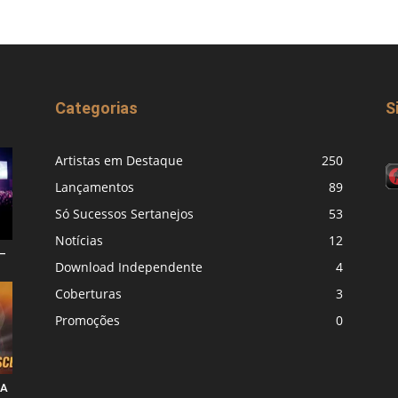
Categorias
S
Artistas em Destaque
250
Lançamentos
89
Só Sucessos Sertanejos
53
Notícias
12
–
Download Independente
4
Coberturas
3
Promoções
0
 A