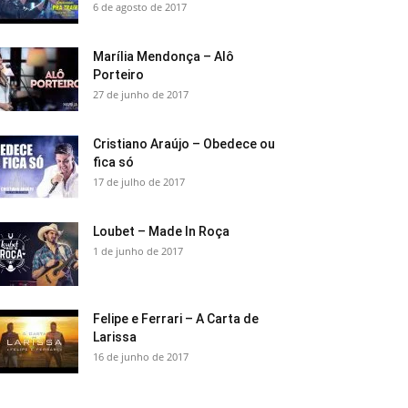
6 de agosto de 2017
Marília Mendonça – Alô
Porteiro
27 de junho de 2017
Cristiano Araújo – Obedece ou
fica só
17 de julho de 2017
Loubet – Made In Roça
1 de junho de 2017
Felipe e Ferrari – A Carta de
Larissa
16 de junho de 2017