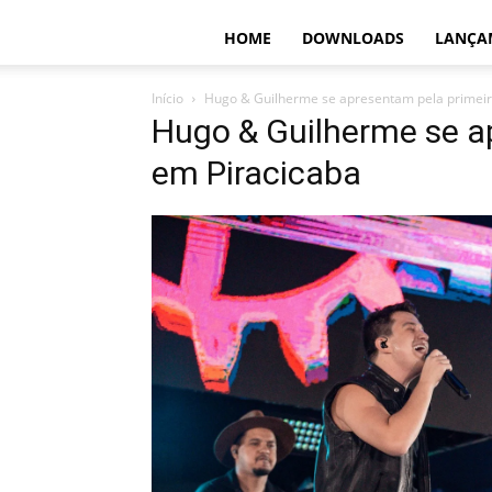
HOME
DOWNLOADS
LANÇA
Início
Hugo & Guilherme se apresentam pela primeir
Hugo & Guilherme se a
em Piracicaba