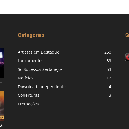
Categorias
S
Artistas em Destaque
250
Lançamentos
89
Só Sucessos Sertanejos
53
Notícias
12
–
Download Independente
4
Coberturas
3
Promoções
0
 A