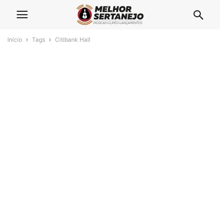
Início
Tags
Citibank Hall