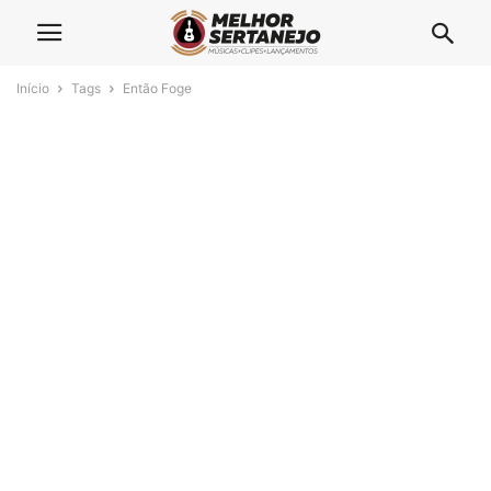
Início
Tags
Então Foge