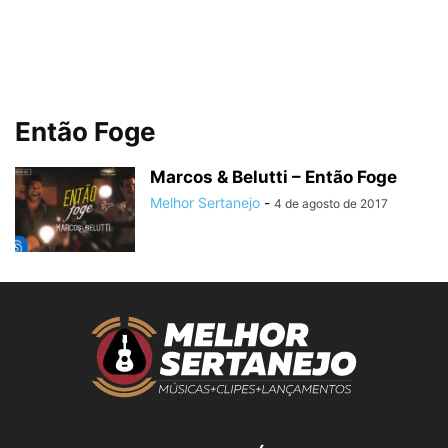
Então Foge
Marcos & Belutti – Então Foge
Melhor Sertanejo
-
4 de agosto de 2017