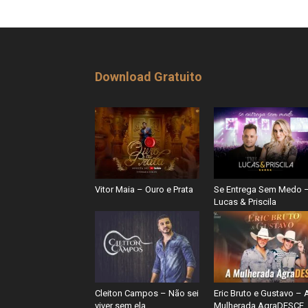
Download Gratuito
Vitor Maia – Ouro e Prata
Se Entrega Sem Medo 
Lucas & Priscila
Cleiton Campos – Não sei
Eric Bruto e Gustavo – 
viver sem ela
Mulherada AgraDESCE