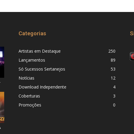
Categorias
S
Artistas em Destaque
250
Lançamentos
89
Só Sucessos Sertanejos
53
Notícias
12
–
Download Independente
4
Coberturas
3
Promoções
0
A