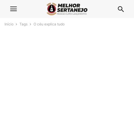
Início
Tags
O céu explica tudo