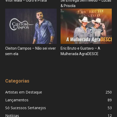
Vitor Maia – Ouro e Prata
Se Entrega Sem Medo – Lucas
& Priscila
Cleiton Campos – Não sei viver
Eric Bruto e Gustavo – A
sem ela
Mulherada AgraDESCE
Categorias
Artistas em Destaque
250
Lançamentos
89
Só Sucessos Sertanejos
53
Notícias
12