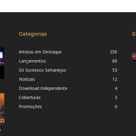
Categorias
S
Artistas em Destaque
250
Lançamentos
89
Só Sucessos Sertanejos
53
Notícias
12
–
Download Independente
4
Coberturas
3
Promoções
0
A