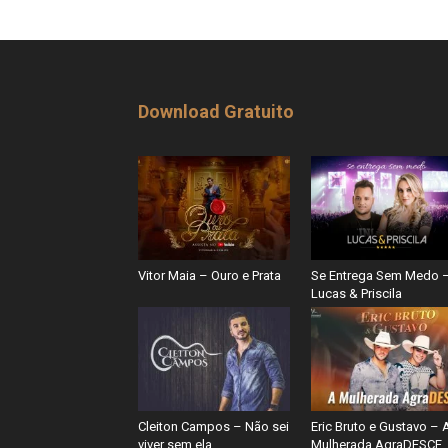
Download Gratuito
Vitor Maia – Ouro e Prata
Se Entrega Sem Medo 
Lucas & Priscila
Cleiton Campos – Não sei
Eric Bruto e Gustavo – 
viver sem ela
Mulherada AgraDESCE