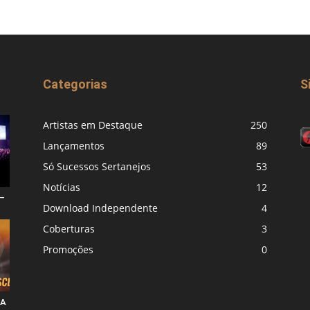
Categorias
S
Artistas em Destaque
250
Lançamentos
89
Só Sucessos Sertanejos
53
Notícias
12
–
Download Independente
4
Coberturas
3
Promoções
0
 A