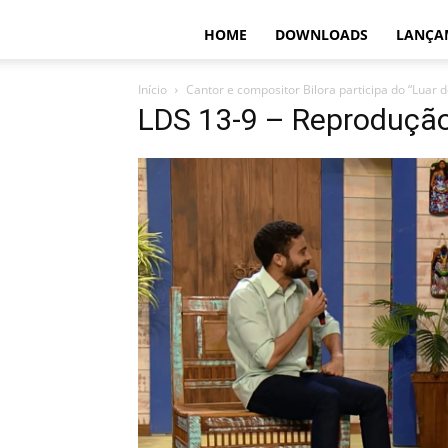
HOME
DOWNLOADS
LANÇA
Início
Cantor e compositor Bilora participa do “Luar d
LDS 13-9 – Reproduçã