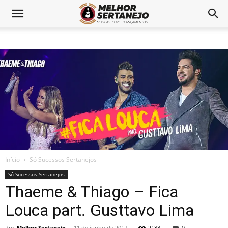
Início
Só Sucessos Sertanejos
Só Sucessos Sertanejos
Thaeme & Thiago – Fica
Louca part. Gusttavo Lima
Por
Melhor Sertanejo
-
11 de junho de 2017
2183
0