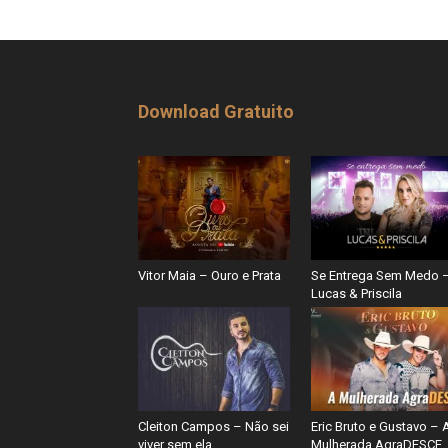
Download Gratuito
Vitor Maia – Ouro e Prata
Se Entrega Sem Medo 
Lucas & Priscila
Cleiton Campos – Não sei
Eric Bruto e Gustavo – 
viver sem ela
Mulherada AgraDESCE