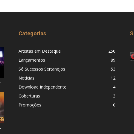
Categorias
S
Artistas em Destaque
250
Lançamentos
89
Só Sucessos Sertanejos
53
Notícias
12
–
Download Independente
4
Coberturas
3
Promoções
0
A