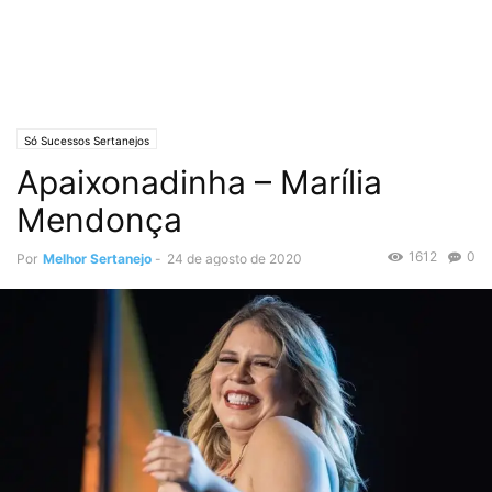
Só Sucessos Sertanejos
Apaixonadinha – Marília
Mendonça
1612
0
Por
Melhor Sertanejo
-
24 de agosto de 2020