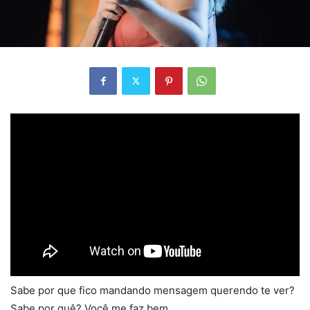
Sabe por que fico mandando mensagem querendo te ver?
Sabe por quê? Você me faz bem