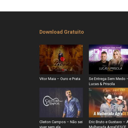
Download Gratuito
Vitor Maia – Ouro e Prata
Se Entrega Sem Medo 
Lucas & Priscila
Cleiton Campos – Não sei
Eric Bruto e Gustavo – 
viver sem ela
Mulherada AgraDESCE