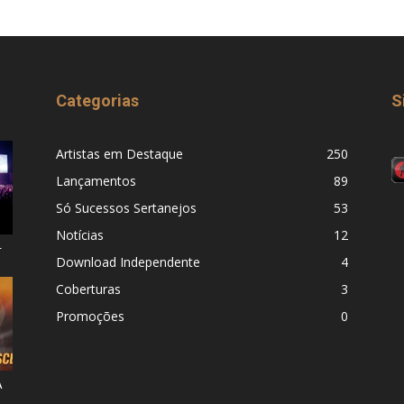
Categorias
S
Artistas em Destaque
250
Lançamentos
89
Só Sucessos Sertanejos
53
Notícias
12
–
Download Independente
4
Coberturas
3
Promoções
0
A