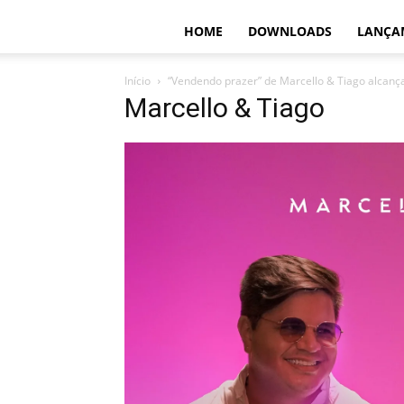
HOME
DOWNLOADS
LANÇA
Início
“Vendendo prazer” de Marcello & Tiago alcança
Marcello & Tiago