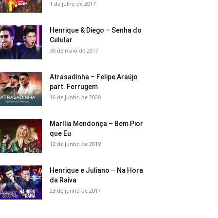
1 de julho de 2017
Henrique & Diego – Senha do
Celular
30 de maio de 2017
Atrasadinha – Felipe Araújo
part. Ferrugem
16 de junho de 2020
Marília Mendonça – Bem Pior
que Eu
12 de junho de 2019
Henrique e Juliano – Na Hora
da Raiva
23 de junho de 2017