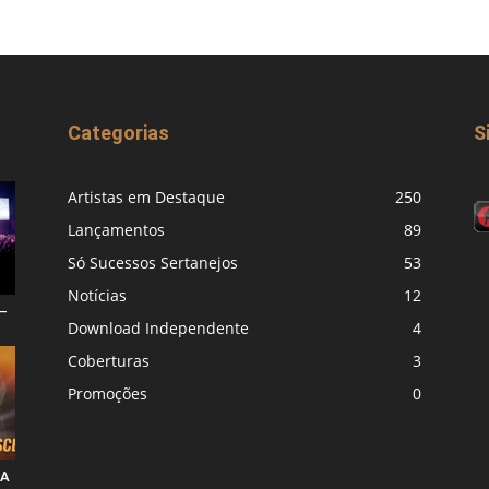
Categorias
S
Artistas em Destaque
250
Lançamentos
89
Só Sucessos Sertanejos
53
Notícias
12
–
Download Independente
4
Coberturas
3
Promoções
0
 A